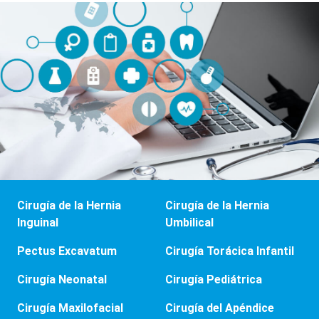
Cirugía de la Hernia
Cirugía de la Hernia
Inguinal
Umbilical
Pectus Excavatum
Cirugía Torácica Infantil
Cirugía Neonatal
Cirugía Pediátrica
Cirugía Maxilofacial
Cirugía del Apéndice